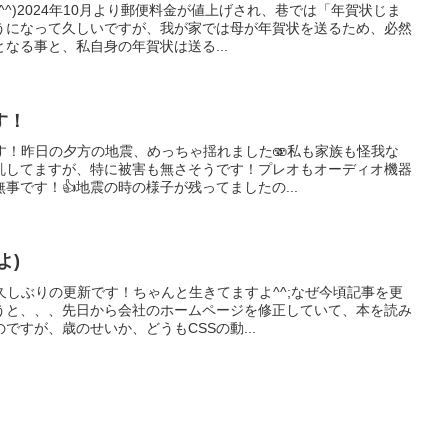
^^)2024年10月より郵便料金が値上げされ、巷では「年賀状じま
うになって久しいですが、我が家では母が年賀状を送るため、必然
なる事と、私自身の年賀状は送る...
す！
す！昨日の夕方の地震、めっちゃ揺れました🫨私も家族も怪我な
乱してますが、特に被害も無さそうです！プレオもオーディオ機器
事です！👍地震の時の様子が残ってましたの...
よ)
久しぶりの更新です！ちゃんと生きてますよ^^;なぜ今頃記事を更
うと、、、先日から会社のホームページを修正していて、本を読み
ですが、歳のせいか、どうもCSSの動...