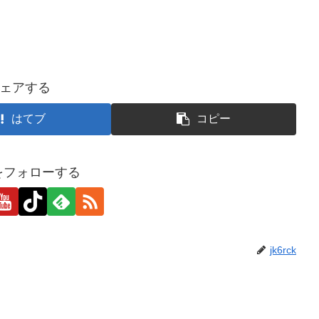
ェアする
はてブ
コピー
ckをフォローする
jk6rck