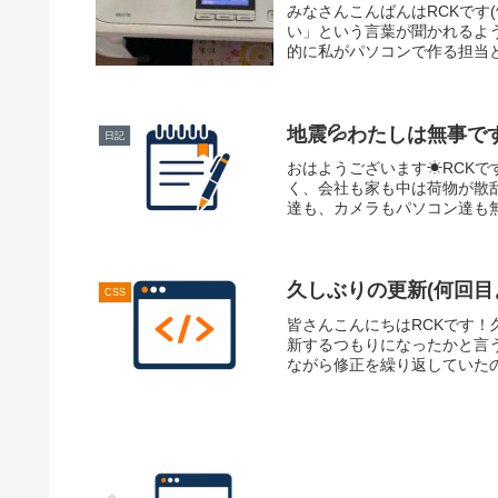
みなさんこんばんはRCKです(
い」という言葉が聞かれるよ
的に私がパソコンで作る担当と
地震💦わたしは無事で
日記
おはようございます☀RCKで
く、会社も家も中は荷物が散
達も、カメラもパソコン達も無
久しぶりの更新(何回目
CSS
皆さんこんにちはRCKです！
新するつもりになったかと言
ながら修正を繰り返していたの