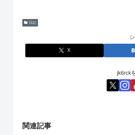
日記
シ
X
jk6r
関連記事