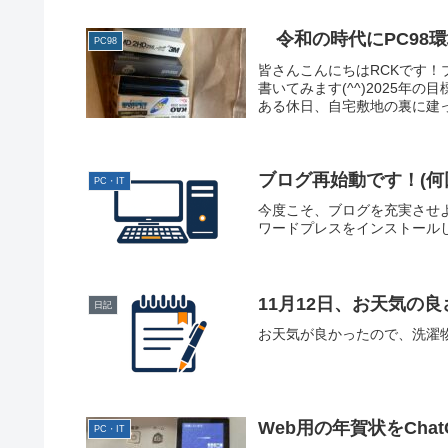
令和の時代にPC98
PC98
皆さんこんにちはRCKです
書いてみます(^^)2025
ある休日、自宅敷地の裏に建っ
ブログ再始動です！(何
PC・IT
今度こそ、ブログを充実させ
ワードプレスをインストールしま
11月12日、お天気の良
日記
お天気が良かったので、洗濯物
Web用の年賀状をCha
PC・IT